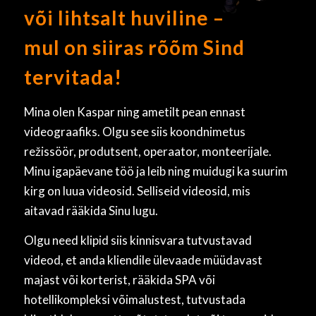
või lihtsalt huviline –
mul on siiras rõõm Sind
tervitada!
Mina olen Kaspar ning ametilt pean ennast
videograafiks. Olgu see siis koondnimetus
režissöör, produtsent, operaator, monteerijale.
Minu igapäevane töö ja leib ning muidugi ka suurim
kirg on luua videosid. Selliseid videosid, mis
aitavad rääkida Sinu lugu.
Olgu need klipid siis kinnisvara tutvustavad
videod, et anda kliendile ülevaade müüdavast
majast või korterist, rääkida SPA või
hotellikompleksi võimalustest, tutvustada