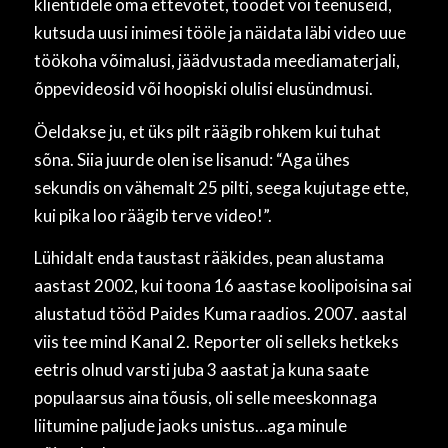
klientidele oma ettevõtet, toodet või teenuseid,
kutsuda uusi inimesi tööle ja näidata läbi video uue
töökoha võimalusi, jäädvustada meediamaterjali,
õppevideosid või hoopiski olulisi elusündmusi.
Öeldakse ju, et üks pilt räägib rohkem kui tuhat
sõna. Siia juurde olen ise lisanud: “Aga ühes
sekundis on vähemalt 25 pilti, seega kujutage ette,
kui pika loo räägib terve video!”.
Lühidalt enda taustast rääkides, pean alustama
aastast 2002, kui toona 16 aastase koolipoisina sai
alustatud tööd Paides Kuma raadios. 2007. aastal
viis tee mind Kanal 2. Reporter oli selleks hetkeks
eetris olnud varsti juba 3 aastat ja kuna saate
populaarsus aina tõusis, oli selle meeskonnaga
liitumine paljude jaoks unistus…aga minule