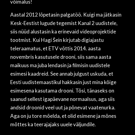
võimalus!
Aastal 2012 lõpetasin palgatöö. Kuigi ma jätkasin
Kesk-Eestist lugude tegemist Kanal 2 uudistele,
siis nüüd alustasin ka erinevaid videoprojektide
tootmist. Kui Hagi Šein kirjutab digiajastu
teleraamatus, et ETV võttis 2014. aasta
novembris kasutusele drooni, siis sama aasta
maikuus ma juba lendasin ja filmisin uudistele
esimesi kaadreid. See annab julgust uskuda, et
Eesti uudistemaastikul hakkasin just mina kõige
esimesena kasutama drooni. Tõsi, tänaseks on
saanud sellest igapäevane normaalsus, aga siis
andsid droonid veel uut ja põnevat vaatenurka.
Aga on ju tore mõelda, et olid esimene ja mõnes
mõttes ka teerajajaks uuele väljundile.