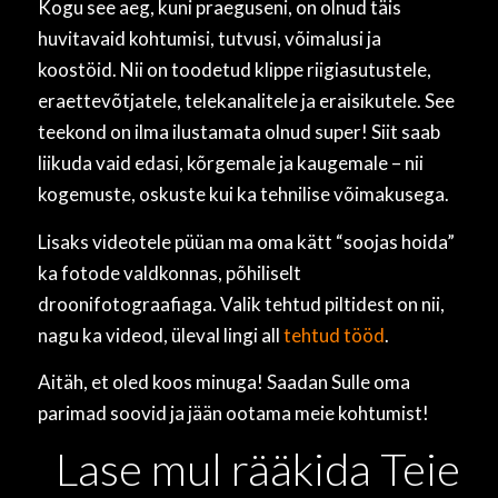
Kogu see aeg, kuni praeguseni, on olnud täis
huvitavaid kohtumisi, tutvusi, võimalusi ja
koostöid. Nii on toodetud klippe riigiasutustele,
eraettevõtjatele, telekanalitele ja eraisikutele. See
teekond on ilma ilustamata olnud super! Siit saab
liikuda vaid edasi, kõrgemale ja kaugemale – nii
kogemuste, oskuste kui ka tehnilise võimakusega.
Lisaks videotele püüan ma oma kätt “soojas hoida”
ka fotode valdkonnas, põhiliselt
droonifotograafiaga. Valik tehtud piltidest on nii,
nagu ka videod, üleval lingi all
tehtud tööd
.
Aitäh, et oled koos minuga! Saadan Sulle oma
parimad soovid ja jään ootama meie kohtumist!
Lase mul rääkida Teie